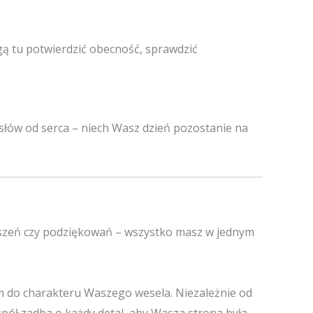
ą tu potwierdzić obecność, sprawdzić
 słów od serca – niech Wasz dzień pozostanie na
szeń czy podziękowań – wszystko masz w jednym
do charakteru Waszego wesela. Niezależnie od
espół zadba o każdy detal, aby Wasza strona była