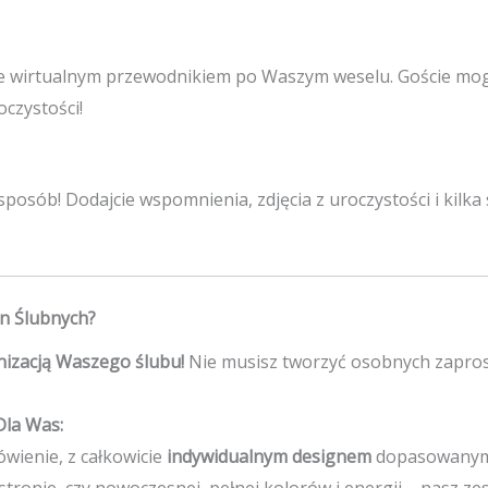
ie wirtualnym przewodnikiem po Waszym weselu. Goście mog
oczystości!
posób! Dodajcie wspomnienia, zdjęcia z uroczystości i kilka
n Ślubnych?
anizacją Waszego ślubu!
Nie musisz tworzyć osobnych zapro
Dla Was:
wienie, z całkowicie
indywidualnym designem
dopasowanym 
 stronie, czy nowoczesnej, pełnej kolorów i energii – nasz z