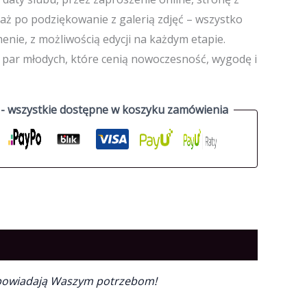
 aż po podziękowanie z galerią zdjęć – wszystko
nie, z możliwością edycji na każdym etapie.
a par młodych, które cenią nowoczesność, wygodę i
Metody płatności - wszystkie dostępne w koszyku zamówienia
j odpowiadają Waszym potrzebom!