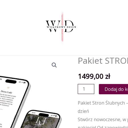
Pakiet STR
1499,00
zł
ilość
Dodaj do 
Pakiet
Pakiet Stron Ślubnych
STRON
dzień
ŚLUBNYCH
Stwórz nowoczesne, w 
pakiecie! Od zapowiedzi