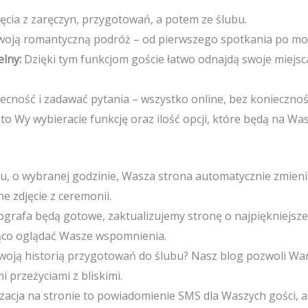
jęcia z zaręczyn, przygotowań, a potem ze ślubu.
woją romantyczną podróż – od pierwszego spotkania po mo
elny:
Dzięki tym funkcjom goście łatwo odnajdą swoje miejsca
cność i zadawać pytania – wszystko online, bez konieczności
 to Wy wybieracie funkcję oraz ilość opcji, które będą na Was
u, o wybranej godzinie, Wasza strona automatycznie zmienia
e zdjęcie z ceremonii.
ografa będą gotowe, zaktualizujemy stronę o najpiękniejsze c
żąco oglądać Wasze wspomnienia.
 swoją historią przygotowań do ślubu? Nasz blog pozwoli W
i przeżyciami z bliskimi.
acja na stronie to powiadomienie SMS dla Waszych gości, aby